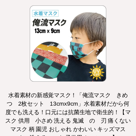
水着素材の新感覚マスク！「俺流マスク きめ
つ 2枚セット 13cmx9cm」水着素材だから何
度でも洗える！口元には抗菌生地で衛生的！【マ
スク 供用 小さめ 洗える 鬼滅 の 刃 痛くない
マスク 柄 園児 おしゃれ かわいい キッズマス