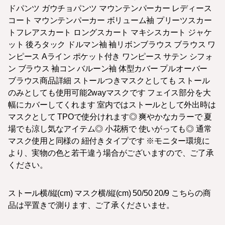
ドパンツ ガウチョパンツ マウンテンパーカー レディース
コート マウンテンパーカー ボリューム袖 プリーツスカー
トフレアスカート ロングスカート マキシスカート ジャケ
ット 後ろタック ドルマン袖 袖リボンブラウス ブラウス ワ
ンピース Aライン ポケット付き ワンピース サテン シフォ
ン ブラウス 袖コン バルーン袖 体型カバー プルオーバー
ブラウス商品詳細 ストールつきマスクとしても ストール
のみとしても使用可能2wayマスクです フェイス部分を大
幅にカバーしてくれます 室内ではストールとして外出時は
マスクとして TPOで使分けれます◎ 爽やかなカラーで 夏
場でも涼し気なアイテム◎ 小花柄で 使いがっても◎ 通常
マスク使用と同様の 紐付きタイプです ※モニター環境に
より、実物の色と若干違う場合がございますので、ご了承
ください。
ストール横/縦(cm) マスク横/縦(cm) 50/50 20/9 こちらの商
品は平置きで測ります、ご了承くださいませ。