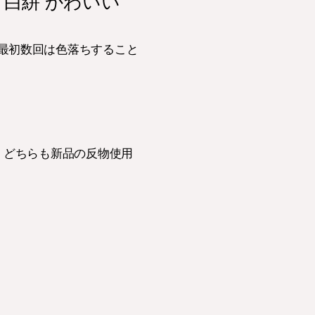
 白絣 かわいい
最初数回は色落ちすること
%）どちらも新品の反物使用