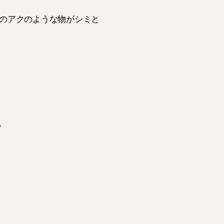
め布のアクのような物がシミと
。