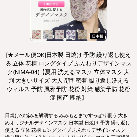
[★メール便OK]日本製 日焼け 予防 繰り返し使え
る 立体 花柄 ロングタイプ ふんわりデザインマス
ク(NIMA-04)【夏用 洗えるマスク 立体マスク 大
判 大きいサイズ 大人 顔型密着 繰り返し洗える
ウィルス 予防 風邪予防 花粉 対策 感染予防 花粉
症 国産 即納】
日焼けの悩みを解消する みみもとまですっぽり覆う 大き
めオリジナルデザインマスク 日本製 日焼け 予防 繰り返し
使える 立体 花柄 ロングタイプ ふんわりデザインマスク