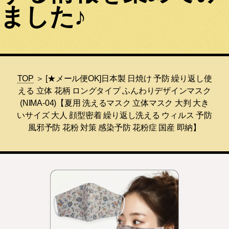
ました♪
TOP
＞ [★メール便OK]日本製 日焼け 予防 繰り返し使
える 立体 花柄 ロングタイプ ふんわりデザインマスク
(NIMA-04)【夏用 洗えるマスク 立体マスク 大判 大き
いサイズ 大人 顔型密着 繰り返し洗える ウィルス 予防
風邪予防 花粉 対策 感染予防 花粉症 国産 即納】