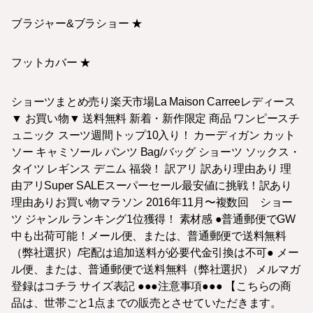
ブラジャー&ブラショー ★
フットカバー ★
ショーツまとめ売り楽天市場La Maison Carreeレディース
▼ お買い物▼ 送料無料 新着・新作限定 商品 ワンピースチ
ュニック スーツ週間トップ10入り！ カーディガン カット
ソー キャミソール パンツ Bag/バッグ ショーツ ソックス・
タイツ レギンス デニム 福袋！ 訳アリ 訳あり理由あり 理
由アリSuper SALEスーパーセール最安値に挑戦！訳あり
理由ありお買い物マラソン 2016年11月〜複数回 ショー
ツ ジャンル ランキング1位獲得！ 素材感 ●普通郵便でGW
中も出荷可能！メール便、または、普通郵便で送料無料
（弊社選択）/宅配は追加送料が必要代金引換は不可● メー
ル便、または、普通郵便で送料無料（弊社選択） メルマガ
登録はコチラ サイズ表記 ●●●注意事項●●● 【こちらの商
品は、世帯ごと1点までの販売とさせていただきます。