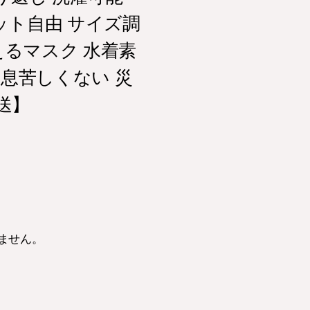
ット自由 サイズ調
えるマスク 水着素
 息苦しくない 災
発送】
ません。