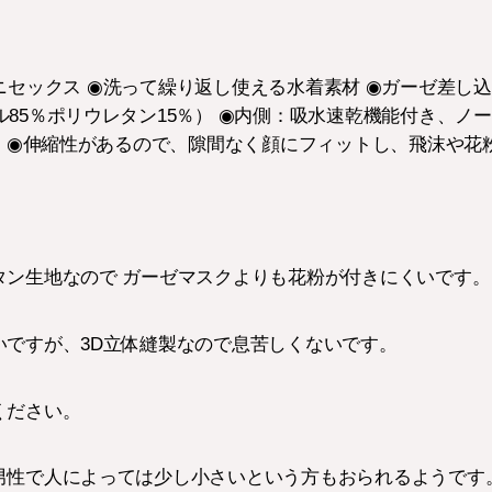
。
ax ◉ユニセックス ◉洗って繰り返し使える水着素材 ◉ガーゼ差
85％ポリウレタン15％） ◉内側：吸水速乾機能付き、ノ
） ◉伸縮性があるので、隙間なく顔にフィットし、飛沫や花
タン生地なので ガーゼマスクよりも花粉が付きにくいです。
いですが、3D立体縫製なので息苦しくないです。
ください。
男性で人によっては少し小さいという方もおられるようです